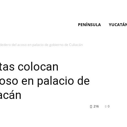
PENÍNSULA
YUCATÁ
dedero del acoso en palacio de gobierno de Culiacán
tas colocan
oso en palacio de
acán
216
0