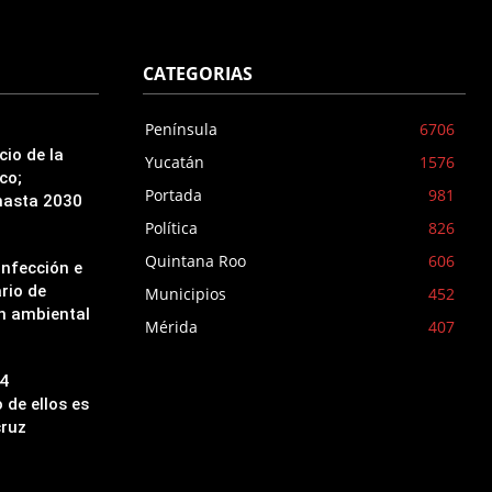
CATEGORIAS
Península
6706
cio de la
Yucatán
1576
co;
Portada
981
hasta 2030
Política
826
Quintana Roo
606
infección e
ario de
Municipios
452
ón ambiental
Mérida
407
14
 de ellos es
cruz