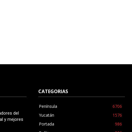
CATEGORIAS
Península
6706
adores del
Yucatán
1576
al y mejores
Portada
986