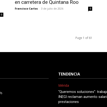
en carretera de Quintana Roo
Francisco Carlos
-
3 de julio de 2026
0
0
Page 1 of 61
TENDENCIA
Mérida
“Queremos soluciones”: trabaj
Us
INEGI reclaman aumento salari
prestaciones