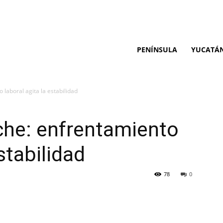
PENÍNSULA
YUCATÁ
laboral agita la estabilidad
che: enfrentamiento
stabilidad
78
0