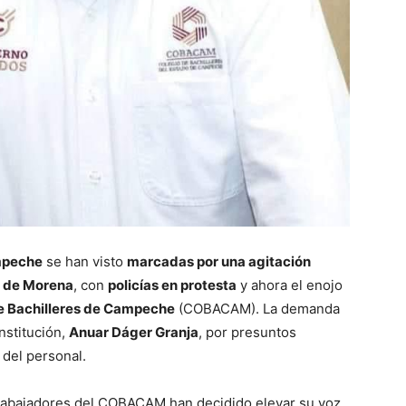
peche
se han visto
marcadas por una agitación
o de Morena
, con
policías en protesta
y ahora el enojo
e Bachilleres de Campeche
(COBACAM). La demanda
institución,
Anuar Dáger Granja
, por presuntos
 del personal.
s trabajadores del COBACAM han decidido elevar su voz