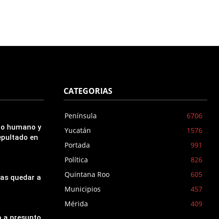
CATEGORIAS
Península
6706
udo humano y
Yucatán
1576
epultado en
Portada
991
Política
826
Quintana Roo
605
ras quedar a
Municipios
457
Mérida
409
o a presunto