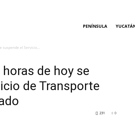
PENÍNSULA
YUCATÁ
e suspende el Servicio...
1 horas de hoy se
icio de Transporte
tado
231
0