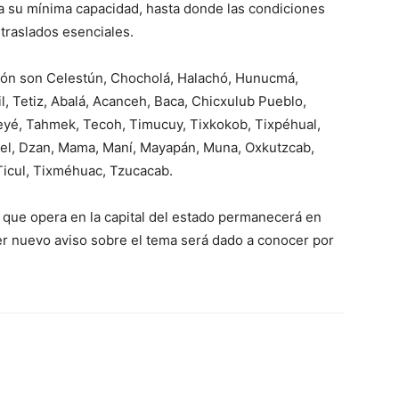
 a su mínima capacidad, hasta donde las condiciones
traslados esenciales.
ción son Celestún, Chocholá, Halachó, Hunucmá,
, Tetiz, Abalá, Acanceh, Baca, Chicxulub Pueblo,
Seyé, Tahmek, Tecoh, Timucuy, Tixkokob, Tixpéhual,
el, Dzan, Mama, Maní, Mayapán, Muna, Oxkutzcab,
Ticul, Tixméhuac, Tzucacab.
ud que opera en la capital del estado permanecerá en
er nuevo aviso sobre el tema será dado a conocer por