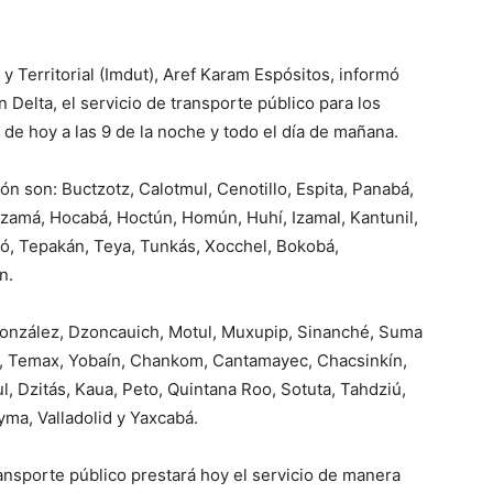
 y Territorial (Imdut), Aref Karam Espósitos, informó
 Delta, el servicio de transporte público para los
 de hoy a las 9 de la noche y todo el día de mañana.
ón son: Buctzotz, Calotmul, Cenotillo, Espita, Panabá,
Cuzamá, Hocabá, Hoctún, Homún, Huhí, Izamal, Kantunil,
ó, Tepakán, Teya, Tunkás, Xocchel, Bokobá,
n.
González, Dzoncauich, Motul, Muxupip, Sinanché, Suma
o, Temax, Yobaín, Chankom, Cantamayec, Chacsinkín,
, Dzitás, Kaua, Peto, Quintana Roo, Sotuta, Tahdziú,
ma, Valladolid y Yaxcabá.
ransporte público prestará hoy el servicio de manera