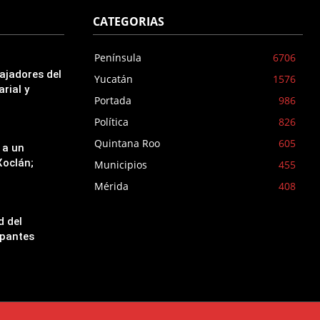
CATEGORIAS
Península
6706
ajadores del
Yucatán
1576
rial y
Portada
986
Política
826
Quintana Roo
605
 a un
oclán;
Municipios
455
Mérida
408
d del
ipantes