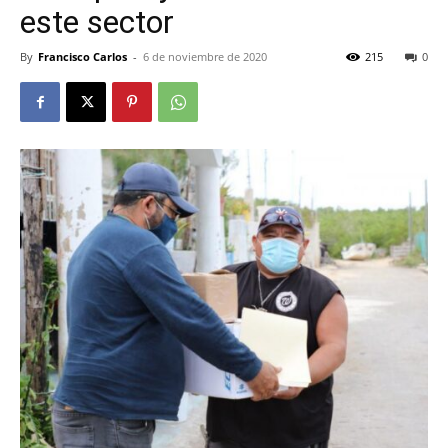
este sector
By
Francisco Carlos
-
6 de noviembre de 2020
215
0