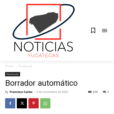
0
Home
Península
Península
Borrador automático
By
Francisco Carlos
-
5 de noviembre de 2020
214
0