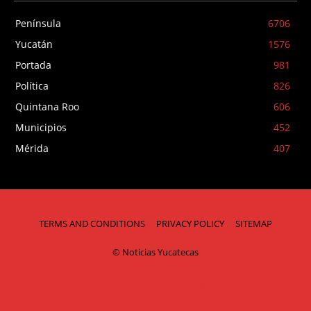
Península
6706
Yucatán
1576
Portada
981
Política
826
Quintana Roo
606
Municipios
452
Mérida
407
TERMS AND CONDITIONS
PRIVACY POLICY
SITEMAP
© Noticias Yucatecas