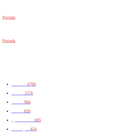
Oaxaca recibe a una multitud del Pentathlón: 6 mil 700 participantes
toman la ciudad
Portada
Suspende Estados Unidos operaciones en Michoacán por amenaza a
su personal; exportaciones de aguacate resultan afectadas
Portada
Ciberdelitos elevan las reclamaciones bancarias en Yucatán; tarjetas
de crédito concentran la mayoría de los casos
CATEGORIAS
Península
6706
Yucatán
1576
Portada
984
Política
826
Quintana Roo
605
Municipios
454