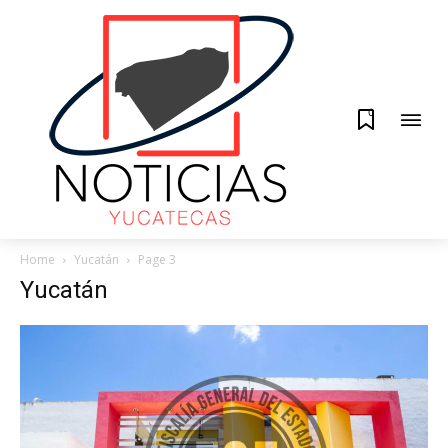
0
Home
Yucatán
Page 3
Yucatán