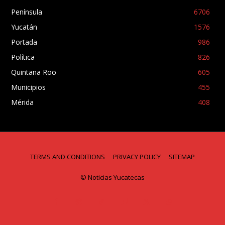
Península
6706
Yucatán
1576
Portada
986
Política
826
Quintana Roo
605
Municipios
455
Mérida
408
TERMS AND CONDITIONS
PRIVACY POLICY
SITEMAP
© Noticias Yucatecas