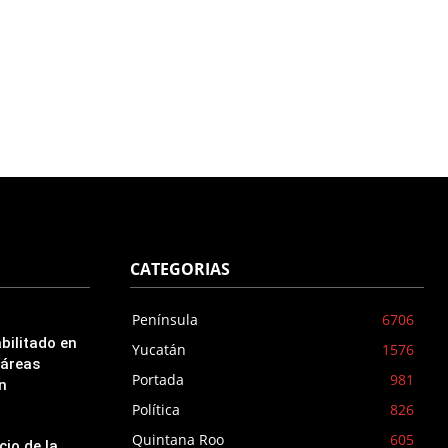
CATEGORIAS
Península
6706
bilitado en
Yucatán
1576
 áreas
Portada
981
n
Política
826
Quintana Roo
605
cio de la