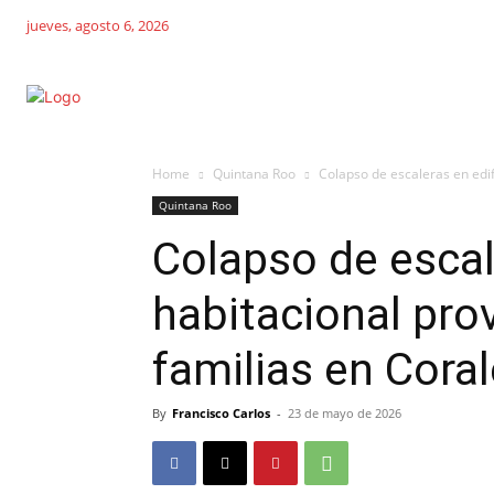
jueves, agosto 6, 2026
Home
Quintana Roo
Colapso de escaleras en edif
Quintana Roo
Colapso de escal
habitacional pro
familias en Cora
By
Francisco Carlos
-
23 de mayo de 2026