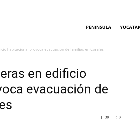
PENÍNSULA
YUCATÁ
icio habitacional provoca evacuación de familias en Corales
eras en edificio
voca evacuación de
les
38
0