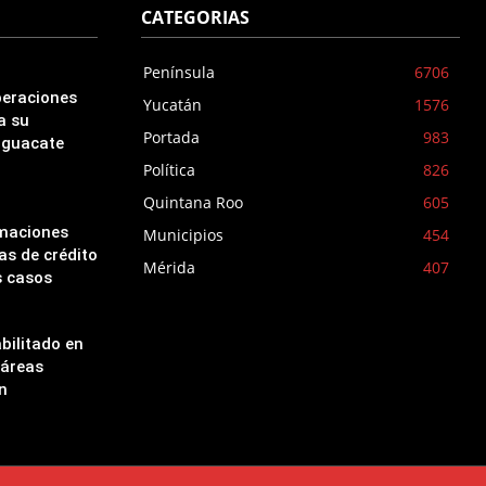
CATEGORIAS
Península
6706
peraciones
Yucatán
1576
a su
Portada
983
aguacate
Política
826
Quintana Roo
605
amaciones
Municipios
454
as de crédito
Mérida
407
s casos
bilitado en
 áreas
n