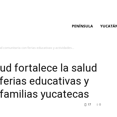
PENÍNSULA
YUCATÁ
ud comunitaria con ferias educativas y actividades...
ud fortalece la salud
ferias educativas y
 familias yucatecas
17
0