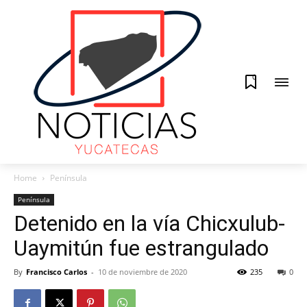
0
Home
Península
Península
Detenido en la vía Chicxulub-
Uaymitún fue estrangulado
By
Francisco Carlos
-
10 de noviembre de 2020
235
0