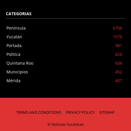
CATEGORIAS
Península
6706
Yucatán
1576
Portada
981
Política
826
Quintana Roo
606
Municipios
452
Mérida
407
TERMS AND CONDITIONS
PRIVACY POLICY
SITEMAP
© Noticias Yucatecas