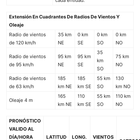
cada entidad.
Extensión En Cuadrantes De Radios De Vientos Y
Oleaje
Radio de vientos
35 km
0 km
0 km
0 km
de 120 km/h
NE
SE
SO
NO
35
Radio de vientos
95 km
95 km
75 km
km
de 95 km/h
NE
SE
NO
SO
Radio de vientos
185
185
55 km
130
de 63 km/h
km NE
km SE
SO
km NO
165
110
55 km
110 km
Oleaje 4 m
km NE
km SE
SO
NO
PRONÓSTICO
VALIDO AL
DÍA/HORA
LATITUD
LONG.
VIENTOS