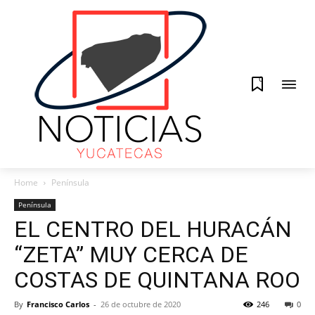
0
Home
Península
Península
EL CENTRO DEL HURACÁN
“ZETA” MUY CERCA DE
COSTAS DE QUINTANA ROO
By
Francisco Carlos
-
26 de octubre de 2020
246
0