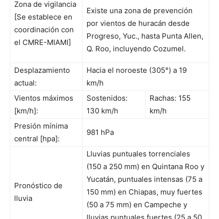
Zona de vigilancia
Existe una zona de prevención
[Se establece en
por vientos de huracán desde
coordinación con
Progreso, Yuc., hasta Punta Allen,
el CMRE-MIAMI]
Q. Roo, incluyendo Cozumel.
Desplazamiento
Hacia el noroeste (305°) a 19
actual:
km/h
Vientos máximos
Sostenidos:
Rachas: 155
[km/h]:
130 km/h
km/h
Presión mínima
981 hPa
central [hpa]:
Lluvias puntuales torrenciales
(150 a 250 mm) en Quintana Roo y
Yucatán, puntuales intensas (75 a
Pronóstico de
150 mm) en Chiapas, muy fuertes
lluvia
(50 a 75 mm) en Campeche y
lluvias puntuales fuertes (25 a 50