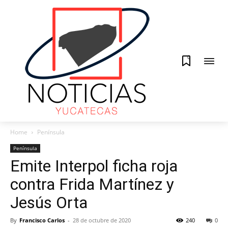
0
Home
Península
Península
Emite Interpol ficha roja
contra Frida Martínez y
Jesús Orta
By
Francisco Carlos
-
28 de octubre de 2020
240
0