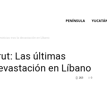
PENÍNSULA
YUCATÁ
noticias tras la devastación en Líbano
rut: Las últimas
devastación en Líbano
263
0