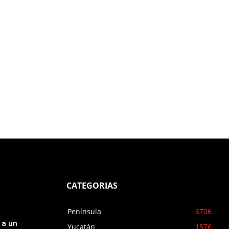
CATEGORIAS
Península
6706
 a un
Yucatán
1576