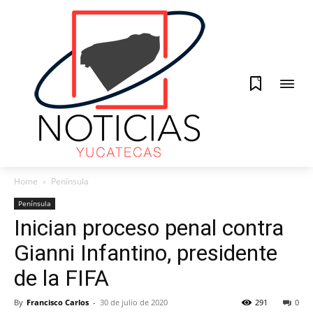
0
Home
Península
Península
Inician proceso penal contra
Gianni Infantino, presidente
de la FIFA
By
Francisco Carlos
-
30 de julio de 2020
291
0