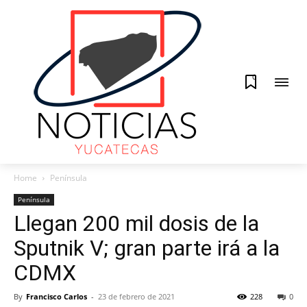
0
Home
Península
Península
Llegan 200 mil dosis de la
Sputnik V; gran parte irá a la
CDMX
By
Francisco Carlos
-
23 de febrero de 2021
228
0