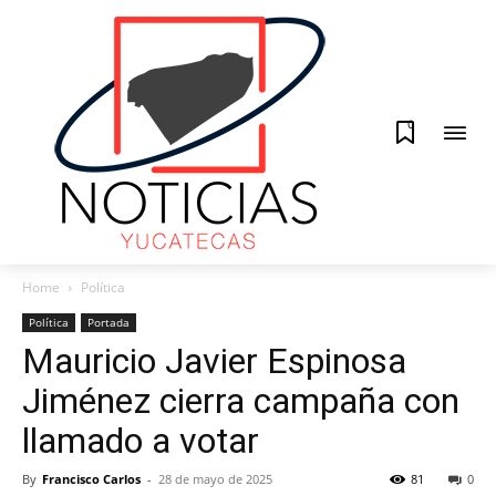
0
Home
Política
Política
Portada
Mauricio Javier Espinosa
Jiménez cierra campaña con
llamado a votar
By
Francisco Carlos
-
28 de mayo de 2025
81
0