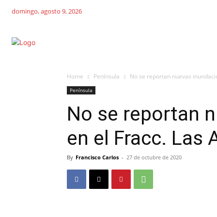
domingo, agosto 9, 2026
Home
Península
No se reportan nuevas inundacio
Península
No se reportan 
en el Fracc. Las
By
Francisco Carlos
-
27 de octubre de 2020