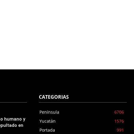
CATEGORIAS
Península
6706
udo humano y
Yucatán
1576
epultado en
Portada
991