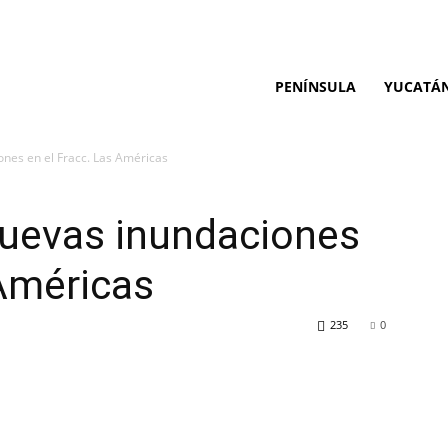
PENÍNSULA
YUCATÁ
nes en el Fracc. Las Américas
nuevas inundaciones
 Américas
235
0