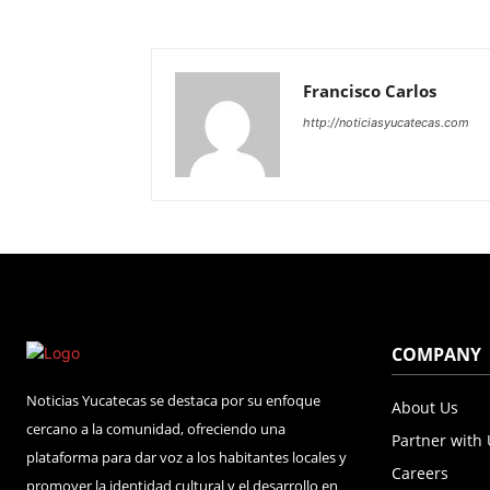
Francisco Carlos
http://noticiasyucatecas.com
COMPANY
Noticias Yucatecas se destaca por su enfoque
About Us
cercano a la comunidad, ofreciendo una
Partner with
plataforma para dar voz a los habitantes locales y
Careers
promover la identidad cultural y el desarrollo en