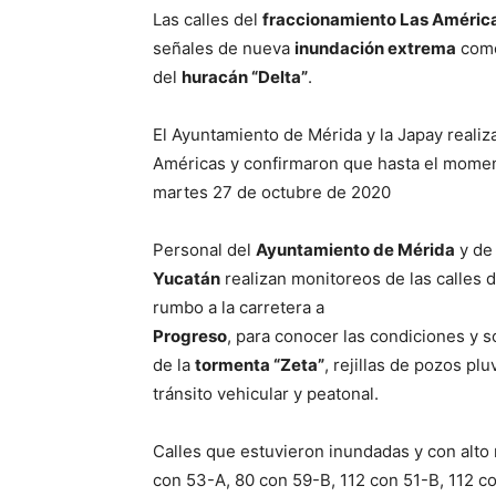
Las calles del
fraccionamiento Las Améric
señales de nueva
inundación extrema
como
del
huracán “Delta”
.
El Ayuntamiento de Mérida y la Japay realiza
Américas y confirmaron que hasta el momen
martes 27 de octubre de 2020
Personal del
Ayuntamiento de Mérida
y de
Yucatán
realizan monitoreos de las calles d
rumbo a la carretera a
Progreso
, para conocer las condiciones y so
de la
tormenta “Zeta”
, rejillas de pozos pl
tránsito vehicular y peatonal.
Calles que estuvieron inundadas y con alto
con 53-A, 80 con 59-B, 112 con 51-B, 112 c