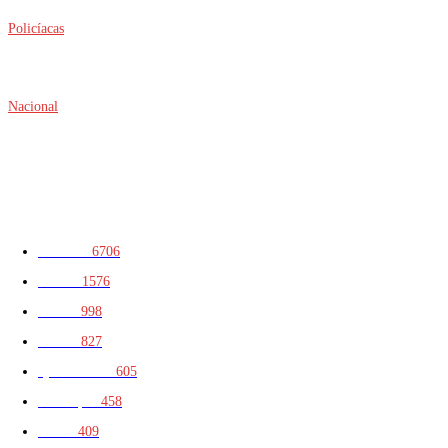
Policíacas
SE NEGÓ A PRESENTAR A SUS HIJOS CON SU NUEVA PAREJA
Y PRESUNTAMENTE LA GOLPEÓ; SEGUIRÁ EN PRISIÓN
Nacional
ALERTA POR RETO VIRAL: JUGUETE EXPLOTA EN
MICROONDAS Y QUEMA A NIÑOS
CATEGORIAS
Península
6706
Yucatán
1576
Portada
998
Política
827
Quintana Roo
605
Municipios
458
Mérida
409