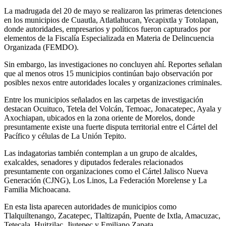
La madrugada del 20 de mayo se realizaron las primeras detenciones
en los municipios de Cuautla, Atlatlahucan, Yecapixtla y Totolapan,
donde autoridades, empresarios y políticos fueron capturados por
elementos de la Fiscalía Especializada en Materia de Delincuencia
Organizada (FEMDO).
Sin embargo, las investigaciones no concluyen ahí. Reportes señalan
que al menos otros 15 municipios continúan bajo observación por
posibles nexos entre autoridades locales y organizaciones criminales.
Entre los municipios señalados en las carpetas de investigación
destacan Ocuituco, Tetela del Volcán, Temoac, Jonacatepec, Ayala y
Axochiapan, ubicados en la zona oriente de Morelos, donde
presuntamente existe una fuerte disputa territorial entre el Cártel del
Pacífico y células de La Unión Tepito.
Las indagatorias también contemplan a un grupo de alcaldes,
exalcaldes, senadores y diputados federales relacionados
presuntamente con organizaciones como el Cártel Jalisco Nueva
Generación (CJNG), Los Linos, La Federación Morelense y La
Familia Michoacana.
En esta lista aparecen autoridades de municipios como
Tlalquiltenango, Zacatepec, Tlaltizapán, Puente de Ixtla, Amacuzac,
Tetecala, Huitzilac, Jiutepec y Emiliano Zapata.