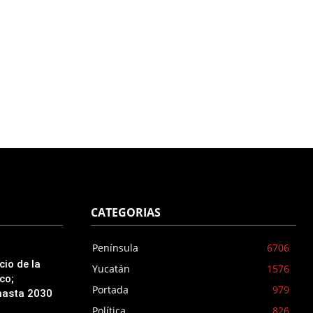
CATEGORIAS
Península
6706
cio de la
Yucatán
1576
co;
Portada
979
hasta 2030
Política
826