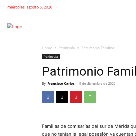
miércoles, agosto 5, 2026
Home
Península
Patrimonio Familiar
Península
Patrimonio Famil
By
Francisco Carlos
-
9 de diciembre de 2020
Familias de comisarías del sur de Mérida q
que no tenían la legal posesión ya cuentan c