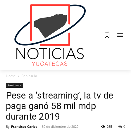
0
Home
Península
Península
Pese a ‘streaming’, la tv de
paga ganó 58 mil mdp
durante 2019
By
Francisco Carlos
-
30 de diciembre de 2020
265
0