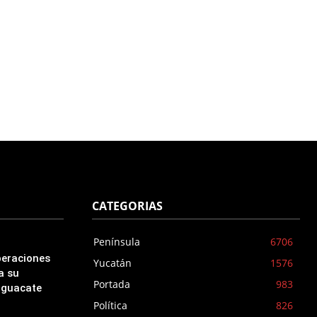
CATEGORIAS
Península
6706
peraciones
Yucatán
1576
a su
Portada
983
aguacate
Política
826