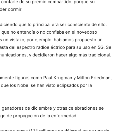
a contarle de su premio compartido, porque su
der dormir.
iciendo que lo principal era ser consciente de ello.
e que no entendía o no confiaba en el novedoso
as un vistazo, por ejemplo, habíamos propuesto un
basta del espectro radioeléctrico para su uso en 5G. Se
unicaciones, y decidieron hacer algo más tradicional.
amente figuras como Paul Krugman y Milton Friedman,
l que los Nobel se han visto eclipsados por la
os ganadores de diciembre y otras celebraciones se
iesgo de propagación de la enfermedad.
ronas suecas (1.14 millones de dólares) no es uno de