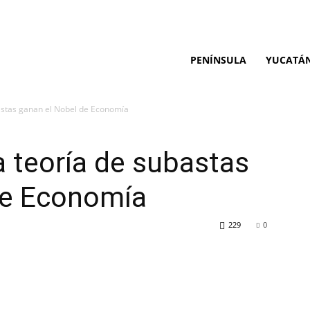
PENÍNSULA
YUCATÁ
bastas ganan el Nobel de Economía
a teoría de subastas
de Economía
229
0