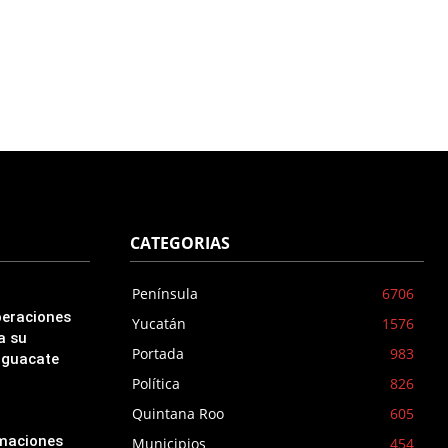
CATEGORIAS
Península
6706
peraciones
Yucatán
1576
a su
Portada
983
aguacate
Política
826
Quintana Roo
605
amaciones
Municipios
454