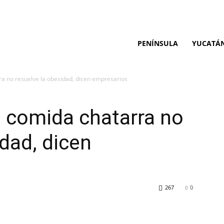
PENÍNSULA
YUCATÁ
ra no resuelve la obesidad, dicen empresarios
e comida chatarra no
idad, dicen
267
0