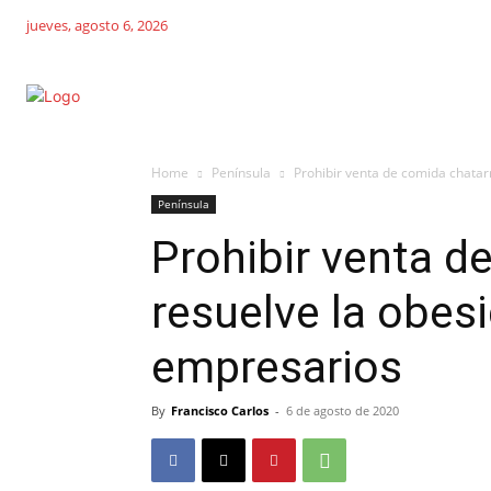
jueves, agosto 6, 2026
Home
Península
Prohibir venta de comida chatar
Península
Prohibir venta d
resuelve la obes
empresarios
By
Francisco Carlos
-
6 de agosto de 2020