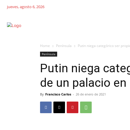
jueves, agosto 6, 2026
Home
Península
Putin niega categórico ser propi
Península
Putin niega categ
de un palacio en
By
Francisco Carlos
-
26 de enero de 2021