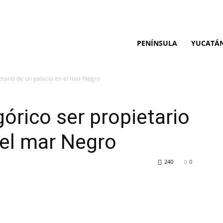
PENÍNSULA
YUCATÁ
etario de un palacio en el mar Negro
órico ser propietario
 el mar Negro
240
0