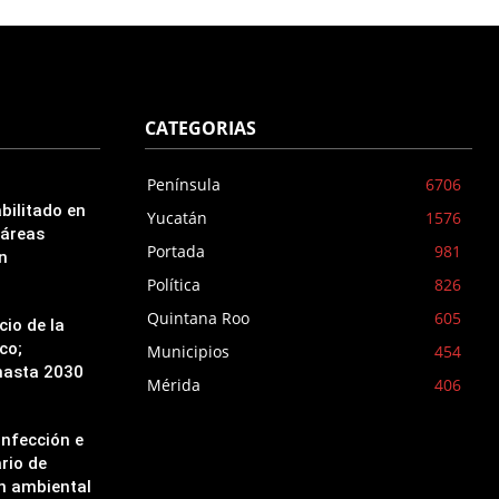
CATEGORIAS
Península
6706
bilitado en
Yucatán
1576
 áreas
Portada
981
n
Política
826
Quintana Roo
605
cio de la
co;
Municipios
454
hasta 2030
Mérida
406
infección e
ario de
ón ambiental