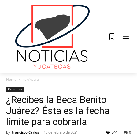
0
Home
Península
Península
¿Recibes la Beca Benito
Juárez? Ésta es la fecha
límite para cobrarla
By
Francisco Carlos
-
16 de febrero de 2021
244
0