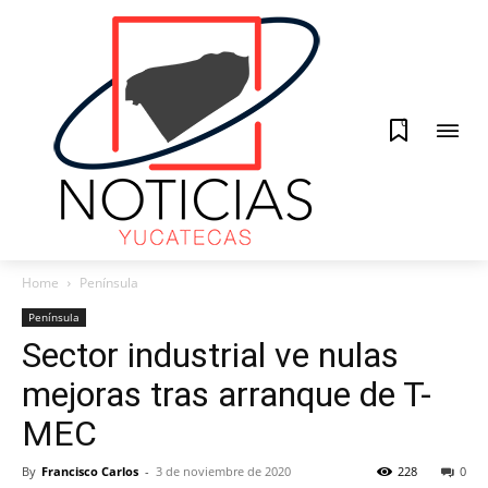
0
Home
Península
Península
Sector industrial ve nulas
mejoras tras arranque de T-
MEC
By
Francisco Carlos
-
3 de noviembre de 2020
228
0