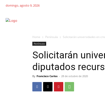
domingo, agosto 9, 2026
Home
Península
Solicitarán universidades en cri
Península
Solicitarán unive
diputados recurs
By
Francisco Carlos
-
28 de octubre de 2020