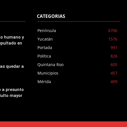
CATEGORIAS
Península
6706
udo humano y
Yucatán
1576
epultado en
Portada
991
Política
826
Quintana Roo
605
ras quedar a
Municipios
457
Mérida
409
o a presunto
dulto mayor