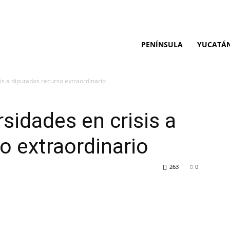
PENÍNSULA
YUCATÁ
sis a diputados recurso extraordinario
rsidades en crisis a
o extraordinario
263
0