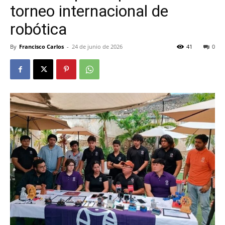
torneo internacional de
robótica
By
Francisco Carlos
-
24 de junio de 2026
41
0