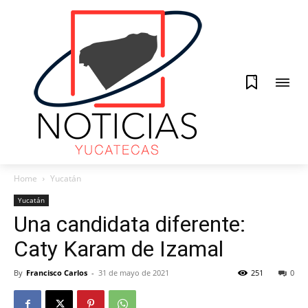
0
Home
Yucatán
Yucatán
Una candidata diferente:
Caty Karam de Izamal
By
Francisco Carlos
-
31 de mayo de 2021
251
0