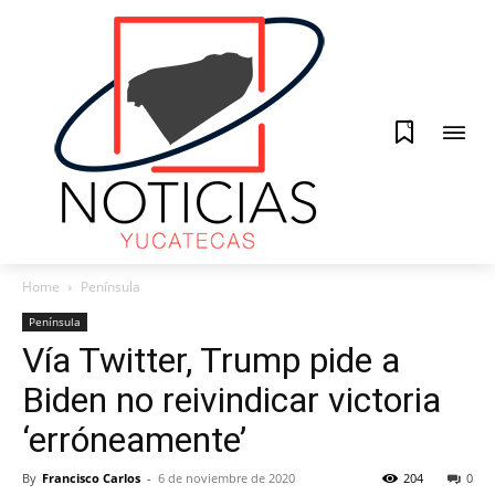
0
Home
Península
Península
Vía Twitter, Trump pide a
Biden no reivindicar victoria
‘erróneamente’
By
Francisco Carlos
-
6 de noviembre de 2020
204
0