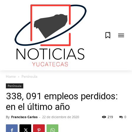
0
Home
Península
Península
338, 091 empleos perdidos:
en el último año
By
Francisco Carlos
-
22 de diciembre de 2020
219
0