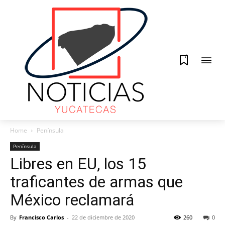
0
Home
Península
Península
Libres en EU, los 15
traficantes de armas que
México reclamará
By
Francisco Carlos
-
22 de diciembre de 2020
260
0