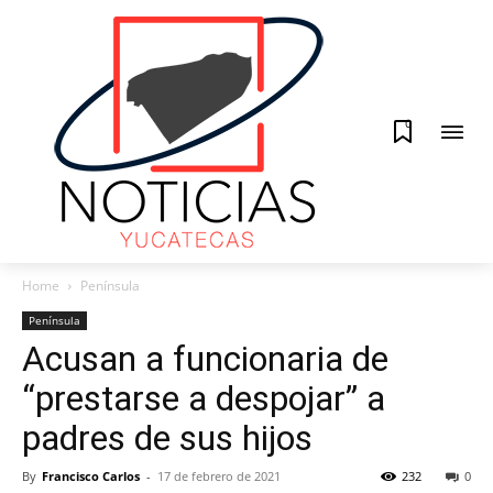
0
Home
Península
Península
Acusan a funcionaria de
“prestarse a despojar” a
padres de sus hijos
By
Francisco Carlos
-
17 de febrero de 2021
232
0