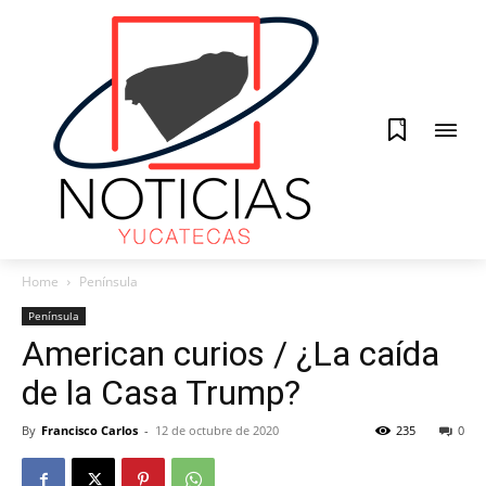
0
Home
Península
Península
American curios / ¿La caída
de la Casa Trump?
By
Francisco Carlos
-
12 de octubre de 2020
235
0