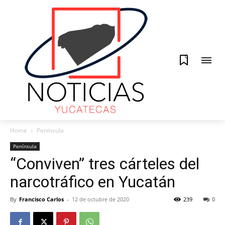
0
Home
Península
Península
“Conviven” tres cárteles del
narcotráfico en Yucatán
By
Francisco Carlos
-
12 de octubre de 2020
239
0