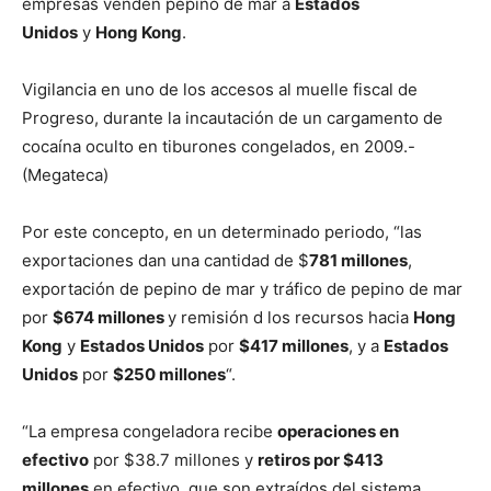
empresas venden pepino de mar a
Estados
Unidos
y
Hong Kong
.
Vigilancia en uno de los accesos al muelle fiscal de
Progreso, durante la incautación de un cargamento de
cocaína oculto en tiburones congelados, en 2009.-
(Megateca)
Por este concepto, en un determinado periodo, “las
exportaciones dan una cantidad de $
781 millones
,
exportación de pepino de mar y tráfico de pepino de mar
por
$674 millones
y remisión d los recursos hacia
Hong
Kong
y
Estados Unidos
por
$417 millones
, y a
Estados
Unidos
por
$250 millones
“.
“La empresa congeladora recibe
operaciones en
efectivo
por $38.7 millones y
retiros por $413
millones
en efectivo, que son extraídos del sistema