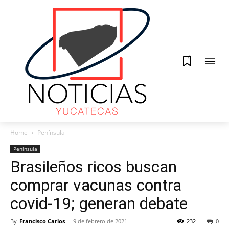
0
Home
Península
Península
Brasileños ricos buscan
comprar vacunas contra
covid-19; generan debate
By
Francisco Carlos
-
9 de febrero de 2021
232
0