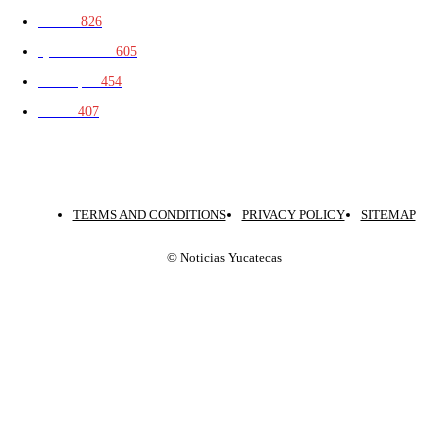
Política
826
Quintana Roo
605
Municipios
454
Mérida
407
TERMS AND CONDITIONS
PRIVACY POLICY
SITEMAP
© Noticias Yucatecas