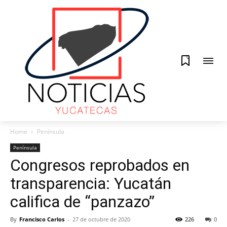
0
Home
Península
Península
Congresos reprobados en
transparencia: Yucatán
califica de “panzazo”
By
Francisco Carlos
-
27 de octubre de 2020
226
0