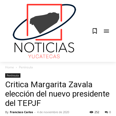
0
Home
Península
Península
Critica Margarita Zavala
elección del nuevo presidente
del TEPJF
By
Francisco Carlos
-
4 de noviembre de 2020
252
0