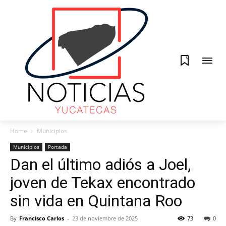
0
Home
Municipios
Municipios
Portada
Dan el último adiós a Joel,
joven de Tekax encontrado
sin vida en Quintana Roo
By
Francisco Carlos
-
23 de noviembre de 2025
73
0