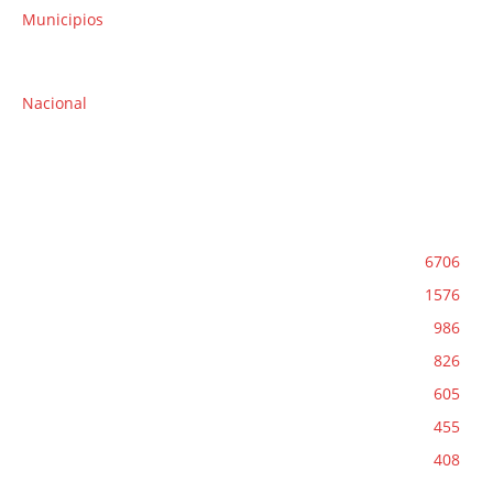
Municipios
Lo acusan de intentar matar a un hombre con un
machete en Xoclán; permanecerá en prisión
Nacional
Oaxaca recibe a una multitud del Pentathlón: 6 mil 700
participantes toman la ciudad
CATEGORIAS
Península
6706
Yucatán
1576
Portada
986
Política
826
Quintana Roo
605
Municipios
455
Mérida
408