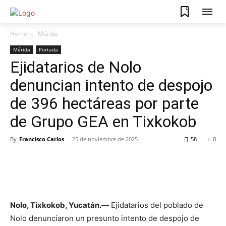
0
Home
Mérida
Mérida
Portada
Ejidatarios de Nolo
denuncian intento de despojo
de 396 hectáreas por parte
de Grupo GEA en Tixkokob
By
Francisco Carlos
-
25 de noviembre de 2025
58
0
Nolo, Tixkokob, Yucatán.—
Ejidatarios del poblado de
Nolo denunciaron un presunto intento de despojo de