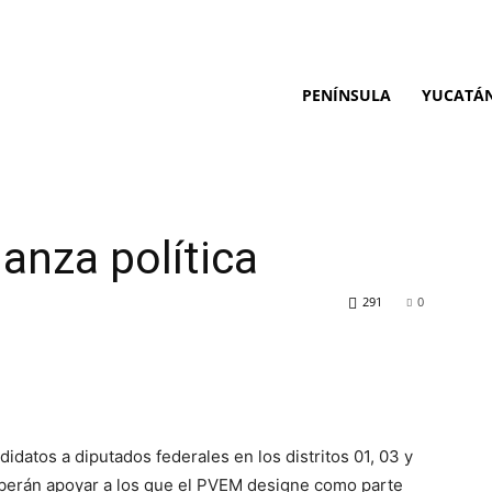
PENÍNSULA
YUCATÁ
ianza política
291
0
datos a diputados federales en los distritos 01, 03 y
eberán apoyar a los que el PVEM designe como parte