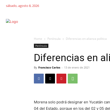
sábado, agosto 8, 2026
Home
Península
Diferencias en alianza política
Península
Diferencias en al
By
Francisco Carlos
-
13 de enero de 2021
Morena solo podrá designar en Yucatán candi
04 del Estado, porque en los del 02 y 05 d