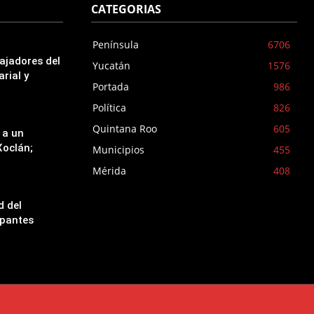
CATEGORIAS
Península
6706
ajadores del
Yucatán
1576
rial y
Portada
986
Política
826
Quintana Roo
605
 a un
oclán;
Municipios
455
Mérida
408
d del
ipantes