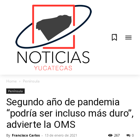
0
Home
Península
Península
Segundo año de pandemia
“podría ser incluso más duro”,
advierte la OMS
By
Francisco Carlos
-
13 de enero de 2021
267
0