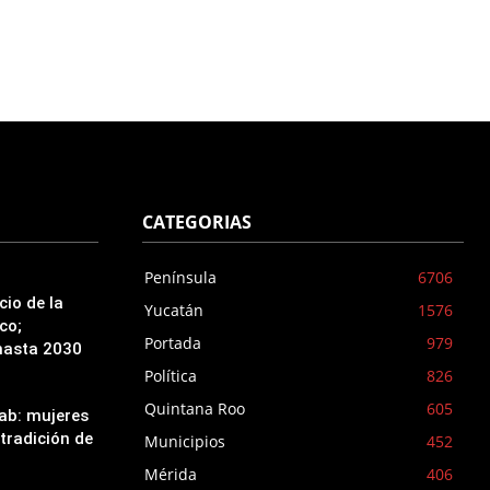
CATEGORIAS
Península
6706
cio de la
Yucatán
1576
co;
Portada
979
hasta 2030
Política
826
Quintana Roo
605
ab: mujeres
tradición de
Municipios
452
Mérida
406