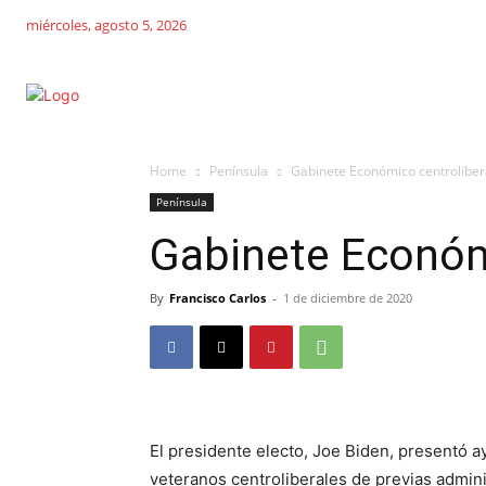
miércoles, agosto 5, 2026
Home
Península
Gabinete Económico centroliber
Península
Gabinete Económ
By
Francisco Carlos
-
1 de diciembre de 2020
El presidente electo, Joe Biden, presentó a
veteranos centroliberales de previas admin