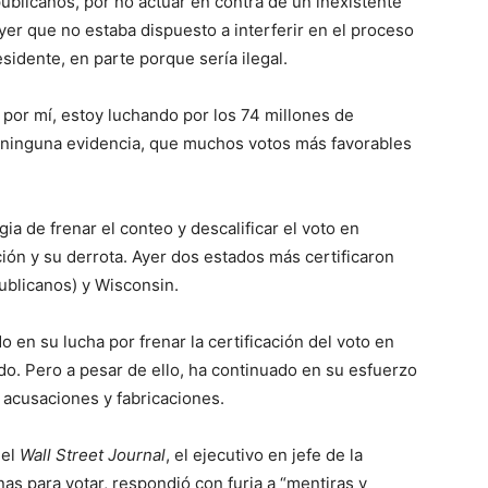
ublicanos, por no actuar en contra de un inexistente
er que no estaba dispuesto a interferir en el proceso
sidente, en parte porque sería ilegal.
 por mí, estoy luchando por los 74 millones de
in ninguna evidencia, que muchos votos más favorables
ia de frenar el conteo y descalificar el voto en
ión y su derrota. Ayer dos estados más certificaron
ublicanos) y Wisconsin.
en su lucha por frenar la certificación del voto en
ado. Pero a pesar de ello, ha continuado en su esfuerzo
e acusaciones y fabricaciones.
 el
Wall Street Journal
, el ejecutivo en jefe de la
s para votar, respondió con furia a “mentiras y