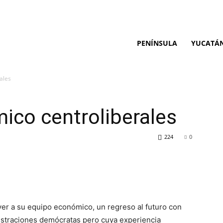
PENÍNSULA
YUCATÁ
ales
ico centroliberales
224
0
yer a su equipo económico, un regreso al futuro con
istraciones demócratas pero cuya experiencia