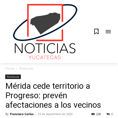
0
Home
Península
Península
Mérida cede territorio a
Progreso: prevén
afectaciones a los vecinos
By
Francisco Carlos
-
23 de septiembre de 2020
226
0