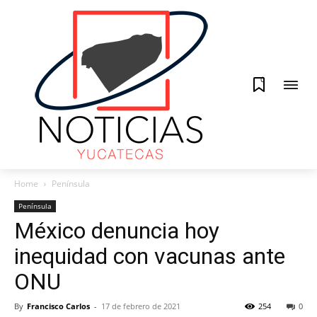
0
Home
Península
Península
México denuncia hoy
inequidad con vacunas ante
ONU
By
Francisco Carlos
-
17 de febrero de 2021
254
0