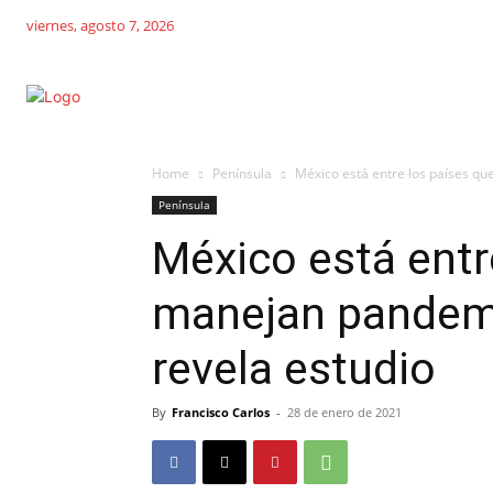
viernes, agosto 7, 2026
Home
Península
México está entre los países qu
Península
México está entr
manejan pandemi
revela estudio
By
Francisco Carlos
-
28 de enero de 2021