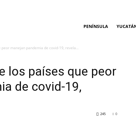
PENÍNSULA
YUCATÁ
e peor manejan pandemia de covid-19, revela...
e los países que peor
a de covid-19,
245
0