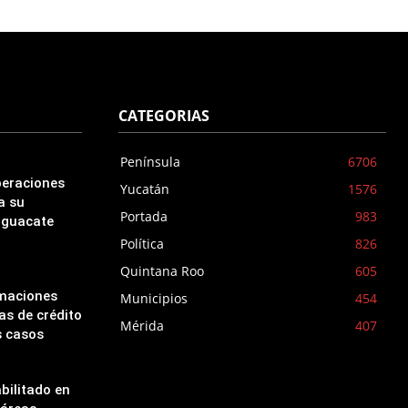
CATEGORIAS
Península
6706
peraciones
Yucatán
1576
a su
Portada
983
aguacate
Política
826
Quintana Roo
605
amaciones
Municipios
454
as de crédito
Mérida
407
s casos
bilitado en