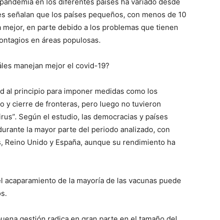
 pandemia en los diferentes países ha variado desde
ores señalan que los países pequeños, con menos de 10
a mejor, en parte debido a los problemas que tienen
contagios en áreas populosas.
áles manejan mejor el covid-19?
dad al principio para imponer medidas como los
 y cierre de fronteras, pero luego no tuvieron
irus”. Según el estudio, las democracias y países
urante la mayor parte del periodo analizado, con
, Reino Unido y España, aunque su rendimiento ha
 el acaparamiento de la mayoría de las vacunas puede
os.
 buena gestión radica en gran parte en el tamaño del