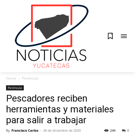
0
Home
Península
Península
Pescadores reciben
herramientas y materiales
para salir a trabajar
By
Francisco Carlos
-
28 de diciembre de 2020
244
0